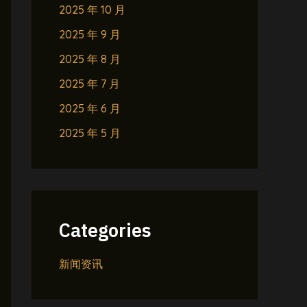
2025 年 10 月
2025 年 9 月
2025 年 8 月
2025 年 7 月
2025 年 6 月
2025 年 5 月
Categories
新闻资讯