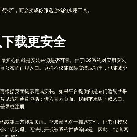
排行榜”，而会变成你筛选游戏的实用工具。
么下载更安全
最担心的就是安装来源是否可靠。由于iOS系统对应用安装
台公布的正规入口。这样不仅能保障安装成功率，也能减少
再根据页面提示完成安装。如果平台提供的是专门适配苹果
常见流程通常包括：进入官方页面、找到苹果版下载入口、
登录或注册。
码或第三方转发页面。苹果设备对于描述文件、证书和授权
会出现闪退、无法打开或被系统拦截等问题。因此，ag官网