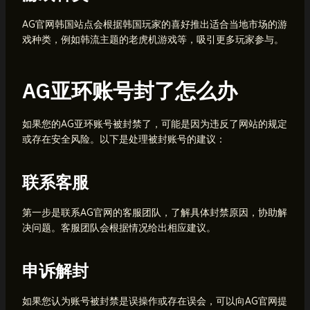
AG官网韩国站点会根据韩国玩家的喜好推出适合当地市场的游
戏种类，例如韩流主题的老虎机游戏等，吸引更多玩家参与。
AG亚环账号封了怎么办
如果您的AG亚环账号被封禁了，可能是因为违反了网站的规定
或存在安全风险。以下是处理被封账号的建议：
联系客服
第一步是联系AG官网的客服团队，了解具体封禁原因，协助解
决问题。客服团队会根据情况给出相应建议。
申诉解封
如果您认为账号被封禁是误操作或存在误会，可以向AG官网提