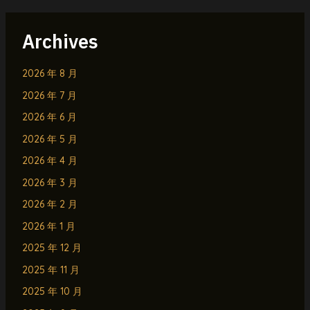
Archives
2026 年 8 月
2026 年 7 月
2026 年 6 月
2026 年 5 月
2026 年 4 月
2026 年 3 月
2026 年 2 月
2026 年 1 月
2025 年 12 月
2025 年 11 月
2025 年 10 月