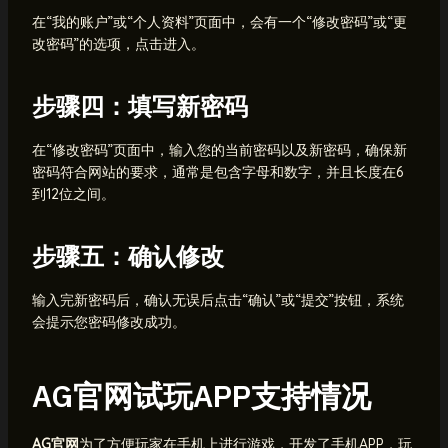
在“我的账户”或“个人资料”页面中，会有一个“修改密码”或“更
改密码”的选项，点击进入。
步骤四：填写新密码
在“修改密码”页面中，输入您的当前密码以及新密码，确保新
密码符合网站的要求，通常是包含字母和数字，并且长度在6
到12位之间。
步骤五：确认修改
输入完新密码后，确认无误后点击“确认”或“提交”按钮，系统
会提示您密码修改成功。
AG官网试玩APP支持情况
AG官网
为了方便玩家在手机上进行游戏，开发了手机APP，玩