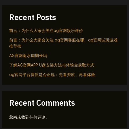
Recent Posts
前言：为什么大家会关注ag官网娱乐评价
前言：为什么大家会关注 ag官网客服在哪、ag官网试玩游戏
推荐榜
AG官网返水周期长吗
了解AG官网APP U盘安装方法与体验金获取方式
ag官网平台资质是否正规：先看资质，再看体验
Recent Comments
您尚未收到任何评论。