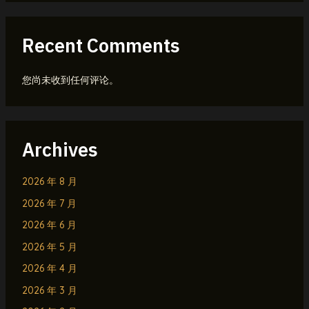
Recent Comments
您尚未收到任何评论。
Archives
2026 年 8 月
2026 年 7 月
2026 年 6 月
2026 年 5 月
2026 年 4 月
2026 年 3 月