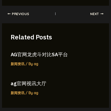
PREVIOUS
NEXT
Related Posts
AG官网龙虎斗对比SA平台
新闻资讯
/ By
ag
ag官网视讯大厅
新闻资讯
/ By
ag