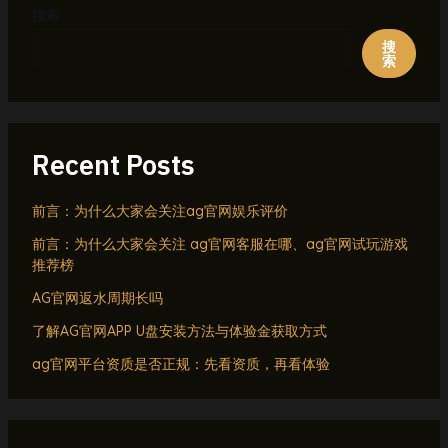
搜索
搜
索
Recent Posts
前言：为什么大家会关注ag官网娱乐评价
前言：为什么大家会关注 ag官网客服在哪、ag官网试玩游戏
推荐榜
AG官网返水周期长吗
了解AG官网APP U盘安装方法与体验金获取方式
ag官网平台资质是否正规：先看资质，再看体验