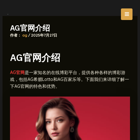
跳
MAI
至
MEN
内
容
AG官网介绍
作者：
ag
/
2025年7月27日
AG官网介绍
AG官网
是一家知名的在线博彩平台，提供各种各样的博彩游
戏，包括AG希腊Lotto和AG百家乐等。下面我们来详细了解一
下AG官网的特色和优势。