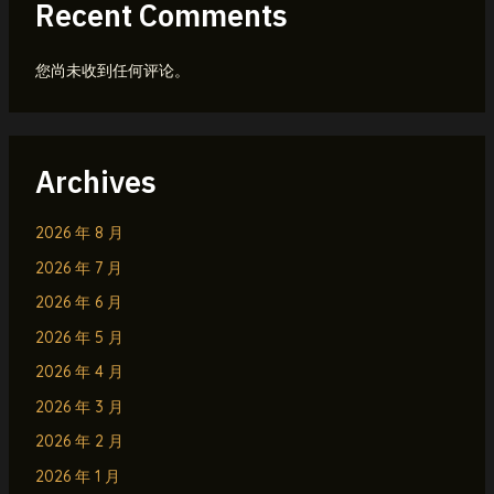
Recent Comments
您尚未收到任何评论。
Archives
2026 年 8 月
2026 年 7 月
2026 年 6 月
2026 年 5 月
2026 年 4 月
2026 年 3 月
2026 年 2 月
2026 年 1 月