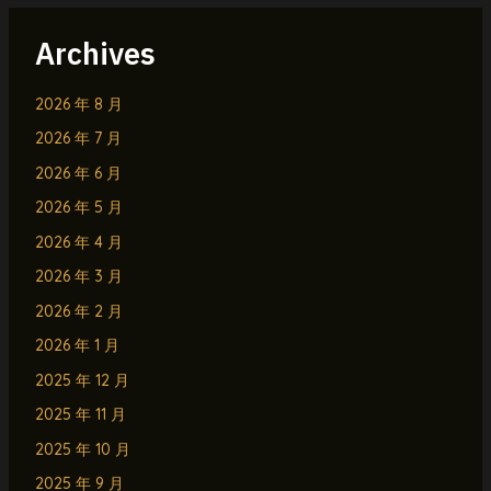
Archives
2026 年 8 月
2026 年 7 月
2026 年 6 月
2026 年 5 月
2026 年 4 月
2026 年 3 月
2026 年 2 月
2026 年 1 月
2025 年 12 月
2025 年 11 月
2025 年 10 月
2025 年 9 月