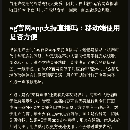
与用户使用的终端有很大关系。因此，在比较“ag官网直播清
晰度和og平台”时，不能只看单一因素，而是要综合判断。
ag官网app支持直播吗：移动端使用
是否方便
很多用户会问“ag官网app支持直播吗”，这也是移动互联网时
代非常现实的问题。毕竟现在不少人更习惯用手机完成观看、
浏览和互动，是否支持直播功能，直接决定了平台的便捷程
度。一般来说，如果
AG官网
提供了对应的APP版本，那么移动
端体验往往会比网页端更灵活，用户可以随时打开查看内容，
不必一直依赖电脑。
不过，是否“支持直播”还要看具体功能设计。有些APP更偏向
于信息展示和账户管理，直播内容可能需要跳转到专门页面；
也有一些APP会将直播入口放在首页，方便用户一键进入。对
于用户而言，最重要的是操作是否简单、画面是否稳定、切换
是否流畅。如果AG官网app支持直播，那么在通勤、休息或碎
片时间里，用户就可以更方便地使用，不会错过重要内容。