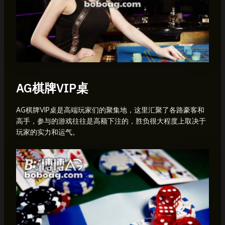
AG棋牌VIP桌
AG棋牌VIP桌是高端玩家们的聚集地，这里汇聚了各路豪客和
高手，参与的游戏往往是高额下注的，胜负很大程度上取决于
玩家的实力和运气。