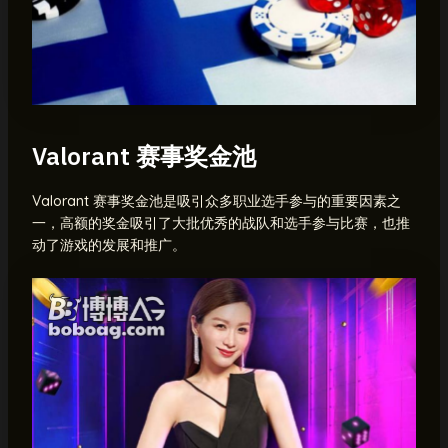
Valorant 赛事奖金池
Valorant 赛事奖金池是吸引众多职业选手参与的重要因素之
一，高额的奖金吸引了大批优秀的战队和选手参与比赛，也推
动了游戏的发展和推广。