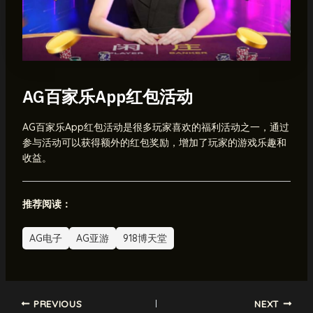
AG百家乐App红包活动
AG百家乐App红包活动是很多玩家喜欢的福利活动之一，通过
参与活动可以获得额外的红包奖励，增加了玩家的游戏乐趣和
收益。
推荐阅读：
AG电子
AG亚游
918博天堂
PREVIOUS
NEXT