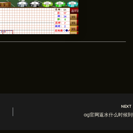
NEX
ag官网返水什么时候到