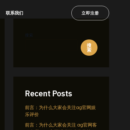
联系我们
立即注册
搜索
搜
索
Recent Posts
前言：为什么大家会关注ag官网娱
乐评价
前言：为什么大家会关注 ag官网客