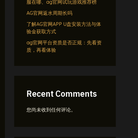
服在哪、ag官网试玩游戏推荐榜
AG官网返水周期长吗
了解AG官网APP U盘安装方法与体
验金获取方式
ag官网平台资质是否正规：先看资
质，再看体验
Recent Comments
您尚未收到任何评论。