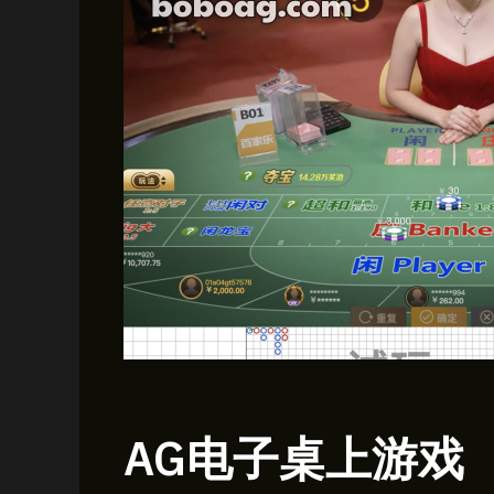
AG电子桌上游戏