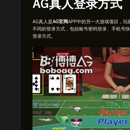
AG真人登录方式
AG真人是
AG官网
APP中的另一大游戏项目，
不同的登录方式，包括账号密码登录、手机号快
登录方式。