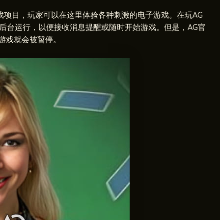
游戏项目，玩家可以在这里体验各种刺激的电子游戏。在玩AG
在后台运行，以便接收消息提醒或随时开始游戏。但是，AG官
，游戏就会被暂停。