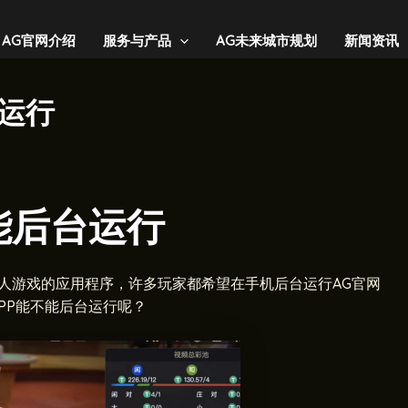
AG官网介绍
服务与产品
AG未来城市规划
新闻资讯
台运行
能后台运行
G真人游戏的应用程序，许多玩家都希望在手机后台运行AG官网
APP能不能后台运行呢？