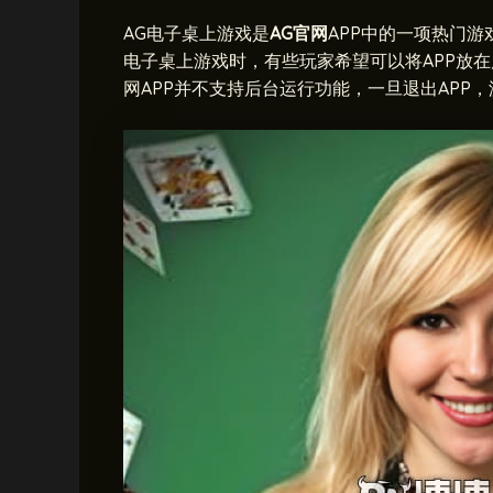
AG电子桌上游戏是
AG官网
APP中的一项热门
电子桌上游戏时，有些玩家希望可以将APP放
网APP并不支持后台运行功能，一旦退出APP