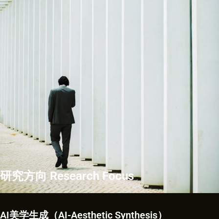
研究方向 Research Focus
AI美学生成（AI-Aesthetic Synthesis）